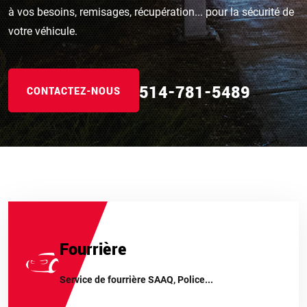
à vos besoins, remisages, récupération... pour la sécurité de
votre véhicule.
514-781-5489
514-781-5489
514-781-5489
CONTACTEZ-NOUS
Fourrière
Service de fourrière SAAQ, Police...